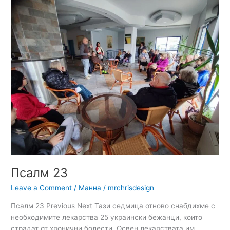
Псалм
23
Псалм 23
Leave a Comment
/
Манна
/
mrchrisdesign
Псалм 23 Previous Next Тази седмица отново снабдихме с
необходимите лекарства 25 украински бежанци, които
страдат от хронични болести. Освен лекарствата им