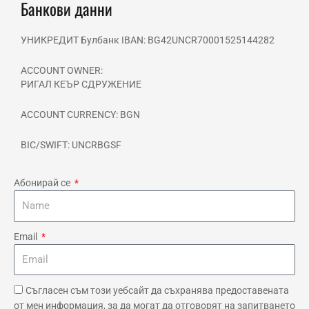
-
m
Банкови данни
f
УНИКРЕДИТ Булбанк IBAN: BG42UNCR70001525144282
ACCOUNT OWNER:
РИГАЛ КЕЪР СДРУЖЕНИЕ
ACCOUNT CURRENCY: BGN
BIC/SWIFT: UNCRBGSF
Абонирай се
Email
Съгласен съм този уебсайт да съхранява предоставената
от мен информация, за да могат да отговорят на запитването