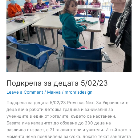
5/02/23
Подкрепа за децата 5/02/23
Leave a Comment
/
Манна
/
mrchrisdesign
Подкрепа за децата 5/02/23 Previous Next За Украинските
деца вече работи детсйка градина и занималня за
учениците в един от хотелите, където са настанени.
Базата има капацитет до обхване до 300 деца на
различна възраст, с 21 възпитатели и учители. И тъй като в
момента няма предвидена закуска, докато текат занятията