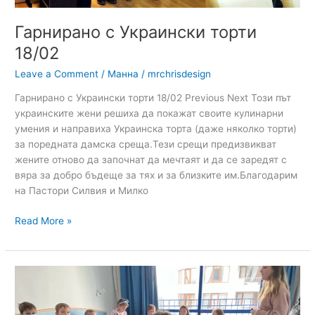
Гарнирано с Украински торти
18/02
Leave a Comment
/
Манна
/
mrchrisdesign
Гарнирано с Украински торти 18/02 Previous Next Този път
украинските жени решиха да покажат своите кулинарни
умения и направиха Украинска торта (даже няколко торти)
за поредната дамска среща.Тези срещи предизвикват
жените отново да започнат да мечтаят и да се заредят с
вяра за добро бъдеще за тях и за близките им.Благодарим
на Пастори Силвия и Милко
Read More »
Подкрепа
за
децата