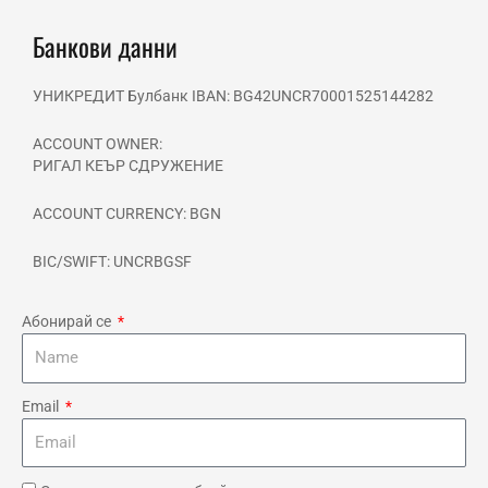
o
r
e
k
a
-
m
Банкови данни
f
УНИКРЕДИТ Булбанк IBAN: BG42UNCR70001525144282
ACCOUNT OWNER:
РИГАЛ КЕЪР СДРУЖЕНИЕ
ACCOUNT CURRENCY: BGN
BIC/SWIFT: UNCRBGSF
Абонирай се
Email