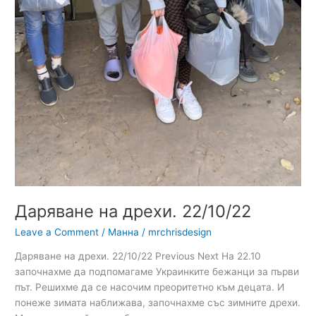
Даряване на дрехи. 22/10/22
Leave a Comment
/
Манна
/
mrchrisdesign
Даряване на дрехи. 22/10/22 Previous Next На 22.10
започнахме да подпомагаме Украинките бежанци за първи
път. Решихме да се насочим преоритетно към децата. И
понеже зимата наближава, започнахме със зимните дрехи.