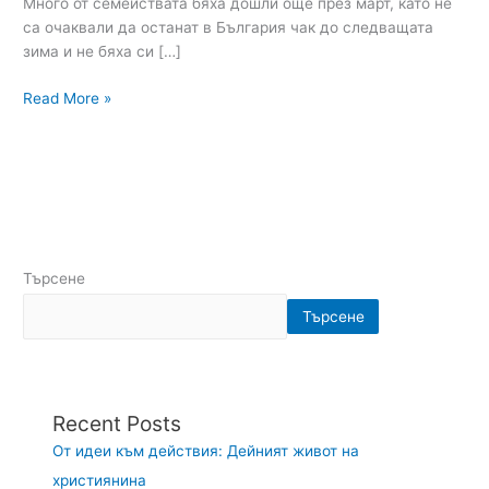
Много от семействата бяха дошли още през март, като не
са очаквали да останат в България чак до следващата
зима и не бяха си […]
Read More »
Търсене
Търсене
Recent Posts
От идеи към действия: Дейният живот на
християнина