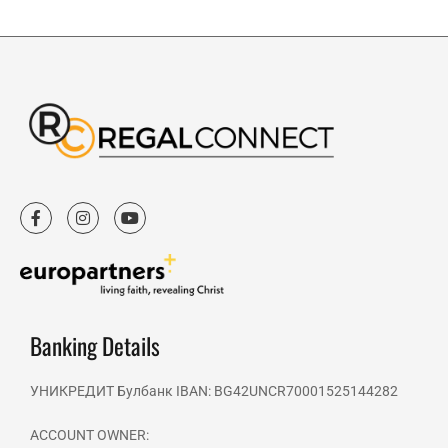
F
I
Y
a
n
o
c
s
u
e
t
t
b
a
u
o
g
b
o
r
e
k
a
-
m
Banking Details
f
УНИКРЕДИТ Булбанк IBAN: BG42UNCR70001525144282
ACCOUNT OWNER: