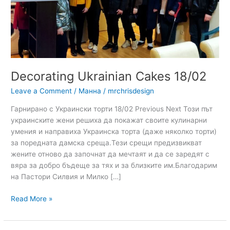
Decorating Ukrainian Cakes 18/02
Leave a Comment
/
Манна
/
mrchrisdesign
Гарнирано с Украински торти 18/02 Previous Next Този път
украинските жени решиха да покажат своите кулинарни
умения и направиха Украинска торта (даже няколко торти)
за поредната дамска среща.Тези срещи предизвикват
жените отново да започнат да мечтаят и да се заредят с
вяра за добро бъдеще за тях и за близките им.Благодарим
на Пастори Силвия и Милко […]
Read More »