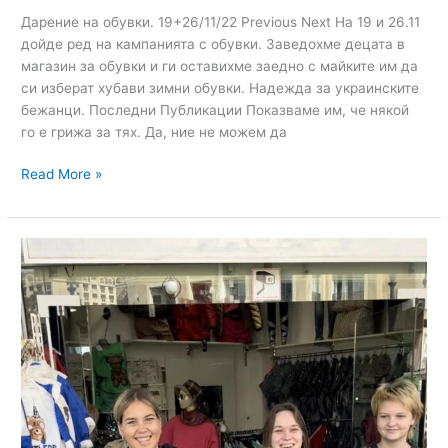
Дарение на обувки. 19+26/11/22 Previous Next На 19 и 26.11
дойде ред на кампанията с обувки. Заведохме децата в
магазин за обувки и ги оставихме заедно с майките им да
си изберат хубави зимни обувки. Надежда за украинските
бежанци. Последни Публикации Показваме им, че някой
го е грижа за тях. Да, ние не можем да
Read More »
Clothes
Donation.
22/10/22