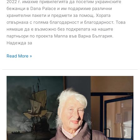
2022 г. имахме привилегията да посетим украинските
бежанци в Dana Palace и им подарихме различни
хранителни пакети и предмети за помощ. Хората
отвърнаха с голяма благодарност и благодарност. Това
нямаше да е възможно без подкрепата на нашите
партньори по проекта Manna във Варна България.
Надежда за
Read More »
Donations
for
medicines.
04+10/12/2022