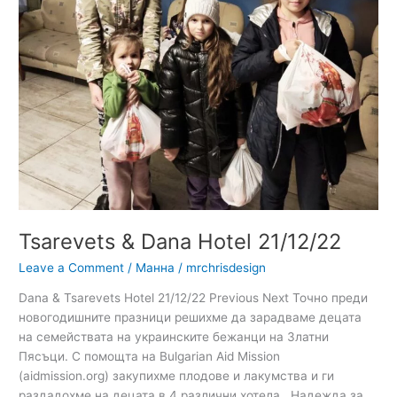
21/12/22
Tsarevets & Dana Hotel 21/12/22
Leave a Comment
/
Манна
/
mrchrisdesign
Dana & Tsarevets Hotel 21/12/22 Previous Next Точно преди
новогодишните празници решихме да зарадваме децата
на семействата на украинските бежанци на Златни
Пясъци. С помощта на Bulgarian Aid Mission
(aidmission.org) закупихме плодове и лакумства и ги
раздадохме на децата в 4 различни хотела. Надежда за