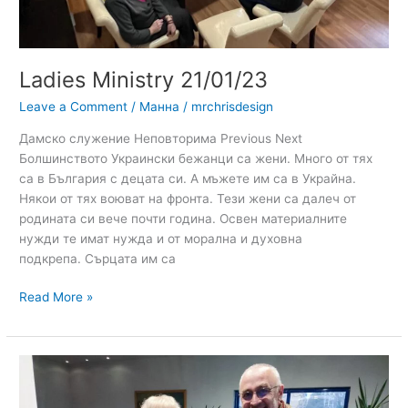
Ladies Ministry 21/01/23
Leave a Comment
/
Манна
/
mrchrisdesign
Дамско служение Неповторима Previous Next
Болшинството Украински бежанци са жени. Много от тях
са в България с децата си. А мъжете им са в Украйна.
Някои от тях воюват на фронта. Тези жени са далеч от
родината си вече почти година. Освен материалните
нужди те имат нужда и от морална и духовна
подкрепа. Сърцата им са
Read More »
Ukrainians
celebrate
Christmas.