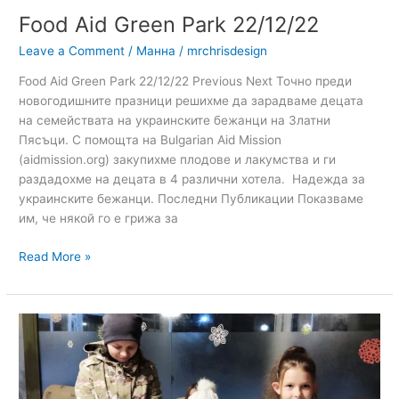
Food Aid Green Park 22/12/22
Leave a Comment
/
Манна
/
mrchrisdesign
Food Aid Green Park 22/12/22 Previous Next Точно преди
новогодишните празници решихме да зарадваме децата
на семействата на украинските бежанци на Златни
Пясъци. С помощта на Bulgarian Aid Mission
(aidmission.org) закупихме плодове и лакумства и ги
раздадохме на децата в 4 различни хотела. Надежда за
украинските бежанци. Последни Публикации Показваме
им, че някой го е грижа за
Read More »
Tsarevets
&
Dana
Hotel