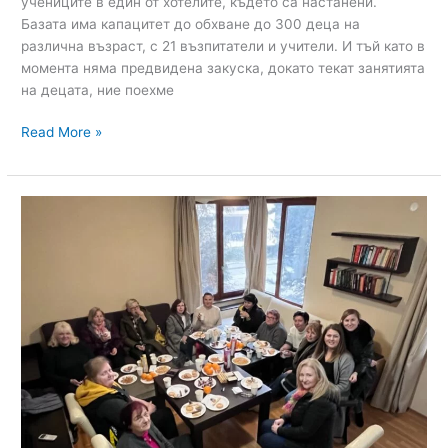
учениците в един от хотелите, където са настанени.
Базата има капацитет до обхване до 300 деца на
различна възраст, с 21 възпитатели и учители. И тъй като в
момента няма предвидена закуска, докато текат занятията
на децата, ние поехме
Read More »
Ladies
Ministry
21/01/23