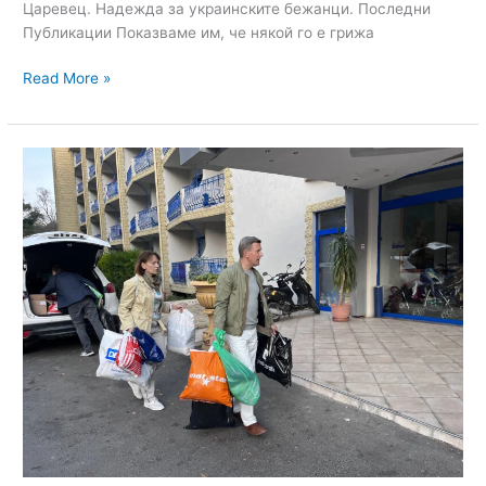
Царевец. Надежда за украинските бежанци. Последни
Публикации Показваме им, че някой го е грижа
Read More »
Food
Aid
Green
Park
22/12/22