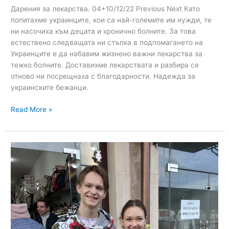
Дарения за лекарства. 04+10/12/22 Previous Next Като
попитахме украинците, кои са най-големите им нужди, те
ни насочиха към децата и хронично болните. За това
естествено следващата ни стъпка в подпомагането на
Украинците е да набавим жизнено важни лекарства за
тежко болните. Доставихме лекарствата и разбира се
отново ни посрещнаха с благодарности. Надежда за
украинските бежанци.
Read More »
Donating
shoes.
19+26/11/22