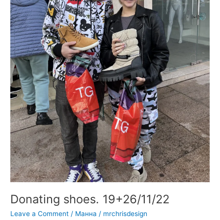
Donating shoes. 19+26/11/22
Leave a Comment
/
Манна
/
mrchrisdesign