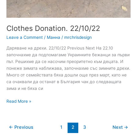
Clothes Donation. 22/10/22
Leave a Comment
/
Манна
/
mrchrisdesign
Даряване на дрехи. 22/10/22 Previous Next На 22.10
започнахме да подпомагаме Украинките бежанци за първи
път. Решихме да се насочим преоритетно към децата. И
понеже зимата наближава, започнахме със зимните дрехи.
Много от семействата бяха дошли още през март, като не
са очаквали да останат в България чак до следващата
зима и не бяха си
Read More »
←
Previous
1
2
3
Next
→