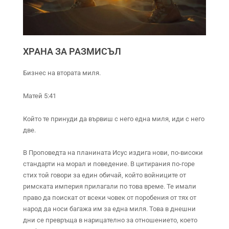
ХРАНА ЗА РАЗМИСЪЛ
Бизнес на втората миля.
Матей 5:41
Който те принуди да вървиш с него една миля, иди с него
две.
В Проповедта на планината Исус издига нови, по-високи
стандарти на морал и поведение. В цитирания по-горе
стих той говори за един обичай, който войниците от
римската империя прилагали по това време. Те имали
право да поискат от всеки човек от поробения от тях от
народ да носи багажа им за една миля. Това в днешни
дни се превръща в нарицателно за отношението, което