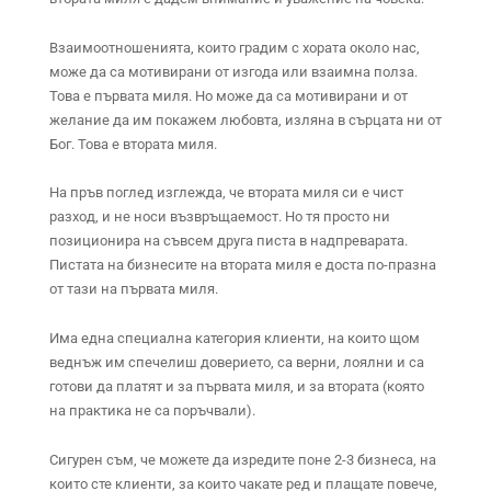
Взаимоотношенията, които градим с хората около нас,
може да са мотивирани от изгода или взаимна полза.
Това е първата миля. Но може да са мотивирани и от
желание да им покажем любовта, изляна в сърцата ни от
Бог. Това е втората миля.
На пръв поглед изглежда, че втората миля си е чист
разход, и не носи възвръщаемост. Но тя просто ни
позиционира на съвсем друга писта в надпреварата.
Пистата на бизнесите на втората миля е доста по-празна
от тази на първата миля.
Има една специална категория клиенти, на които щом
веднъж им спечелиш доверието, са верни, лоялни и са
готови да платят и за първата миля, и за втората (която
на практика не са поръчвали).
Сигурен съм, че можете да изредите поне 2-3 бизнеса, на
които сте клиенти, за които чакате ред и плащате повече,