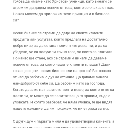
трябва да имаме като Христови ученици, като винаги се
стремим да дадем повече от това, което се очаква от нас.
Но как можем да приложим този принцип и в бизнеса
си?
Всеки бизнес се стреми да даде на своите клиенти
продукта или услугата, които предлага на достатъчно
добро ниво, за да останат клиентите доволни, и да са
убедени, че са получили точно това, за което са платили.
Но какво ще стане, ако се стремим винаги да даваме
повече от това, за което нашите клиенти плащат? Дали
това ще ощети нашия бизнес или напротив? Бог очаква
от нас да работим с дух на отличие. Да даваме винаги
най-доброто от себе си. Да работим като за Господа.
Когато даваме на нашите клиенти нещо, за което те не са
платили, те може да се запитат защо го правим, къде е
уловката. И когато разберат, че няма уловка, те ще видят
нашето желание, да им покажем, че ни е грижа за тях.
С други думи първата миля е да удовлетворим клиента, а
втората миля е дадем внимание и уважение на човека.