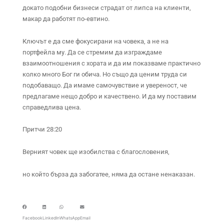
докато подобни бизнеси страдат от липса на клиенти,
макар да работят по-евтино.
Ключът е да сме фокусирани на човека, а не на
портфейла му. Да се стремим да изграждаме
взаимоотношения с хората и да им показваме практично
колко много Бог ги обича. Но също да ценим труда си
подобаващо. Да имаме самочувствие и увереност, че
предлагаме нещо добро и качествено. И да му поставим
справедлива цена.
Притчи 28:20
Верният човек ще изобилства с благословения,
но който бърза да забогатее, няма да остане ненаказан.
Facebook
LinkedIn
WhatsApp
Email